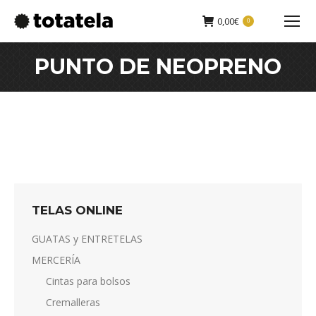
0,00
€
0
Buscar:
PUNTO DE NEOPRENO
TELAS ONLINE
GUATAS y ENTRETELAS
MERCERÍA
Cintas para bolsos
Cremalleras