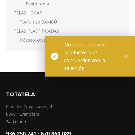
Punto roma
TELAS HOGAR
Toalla rizo BAMBÚ
TELAS PLASTIFICADAS
Plástico AquaProtect
No se encontraron
productos que
concuerden con la
selección.
TOTATELA
C. de les Travesseres, 44
08401 Granollers
Barcelona
936 250 741 ·
670 860 089