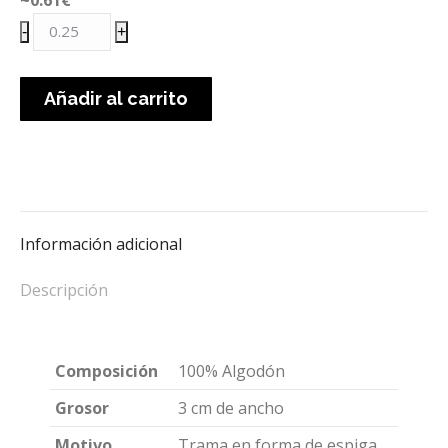
Cinta
-
+
de
algodón
Añadir al carrito
con
espiga
crudo
cantidad
Información adicional
Descripción
Composición
100% Algodón
Grosor
3 cm de ancho
Motivo
Trama en forma de espiga