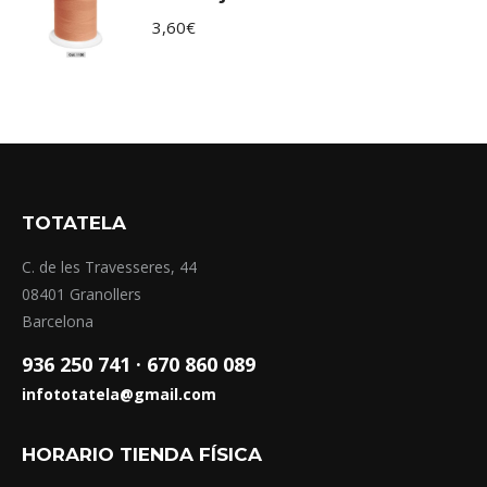
3,60
€
TOTATELA
C. de les Travesseres, 44
08401 Granollers
Barcelona
936 250 741 ·
670 860 089
infototatela@gmail.com
HORARIO TIENDA FÍSICA