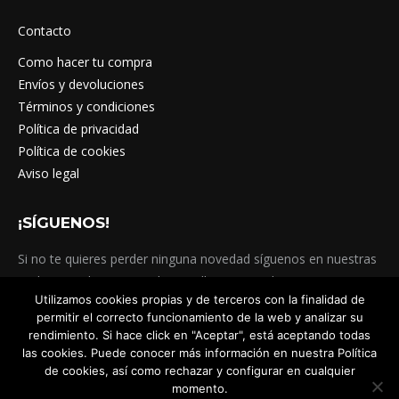
Contacto
Como hacer tu compra
Envíos y devoluciones
Términos y condiciones
Política de privacidad
Política de cookies
Aviso legal
¡SÍGUENOS!
Si no te quieres perder ninguna novedad síguenos en nuestras
Redes Sociales. @totatelagranollers #totatela
Utilizamos cookies propias y de terceros con la finalidad de
#totatelagranollers
permitir el correcto funcionamiento de la web y analizar su
Encuéntranos en:
rendimiento. Si hace click en "Aceptar", está aceptando todas
Facebook
Instagram
Viber
las cookies. Puede conocer más información en nuestra Política
page
page
page
de cookies, así como rechazar y configurar en cualquier
momento.
opens
opens
opens