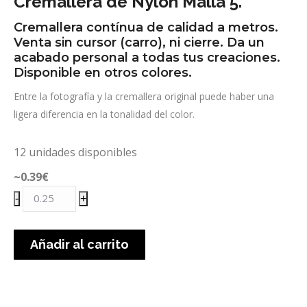
Cremallera de Nylon Malla 5.
Cremallera contínua de calidad a metros.
Venta sin cursor (carro), ni cierre. Da un
acabado personal a todas tus creaciones.
Disponible en otros colores.
Entre la fotografía y la cremallera original puede haber una
ligera diferencia en la tonalidad del color.
12 unidades disponibles
~0.39
€
Cremallera
-
+
M5
rosa
Añadir al carrito
flúor
cantidad