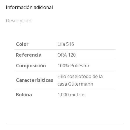
1000
Información adicional
m
cantidad
Descripción
Color
Lila 516
Referencia
ORA 120
Composición
100% Poliéster
Hilo coselotodo de la
Caracterísiticas
casa Gütermann
Bobina
1.000 metros