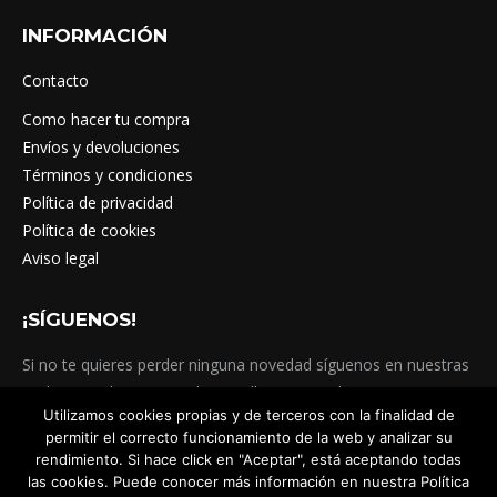
INFORMACIÓN
Contacto
Como hacer tu compra
Envíos y devoluciones
Términos y condiciones
Política de privacidad
Política de cookies
Aviso legal
¡SÍGUENOS!
Si no te quieres perder ninguna novedad síguenos en nuestras
Redes Sociales. @totatelagranollers #totatela
Utilizamos cookies propias y de terceros con la finalidad de
#totatelagranollers
permitir el correcto funcionamiento de la web y analizar su
Encuéntranos en:
rendimiento. Si hace click en "Aceptar", está aceptando todas
Facebook
Instagram
Viber
las cookies. Puede conocer más información en nuestra Política