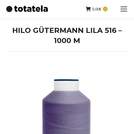
0,00
€
0
Buscar:
HILO GÜTERMANN LILA 516 –
1000 M
Estás aquí: