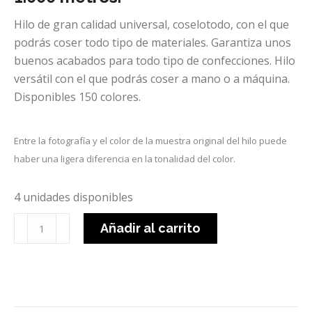
Hilo de gran calidad universal, coselotodo, con el que
podrás coser todo tipo de materiales. Garantiza unos
buenos acabados para todo tipo de confecciones. Hilo
versátil con el que podrás coser a mano o a máquina.
Disponibles 150 colores.
Entre la fotografía y el color de la muestra original del hilo puede
haber una ligera diferencia en la tonalidad del color.
4 unidades disponibles
Hilo
Añadir al carrito
GÜTERMANN
lila
516
-