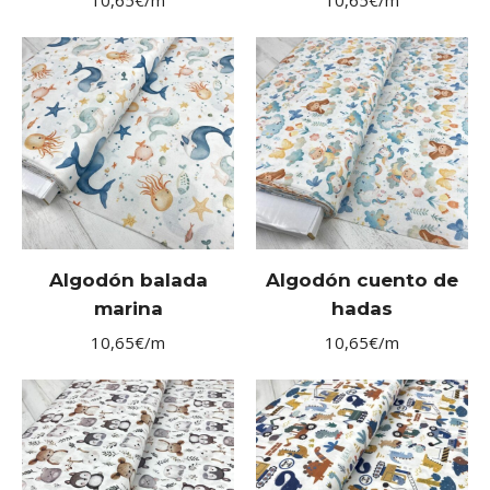
10,65
€
/m
10,65
€
/m
Algodón balada
Algodón cuento de
marina
hadas
10,65
€
/m
10,65
€
/m