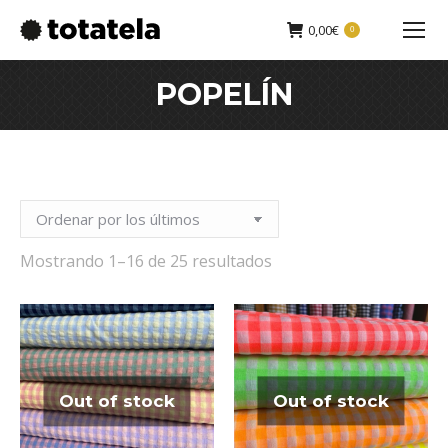
0,00
€
0
Buscar:
POPELÍN
Sorted
Mostrando 1–16 de 25 resultados
by
latest
Out of stock
Out of stock