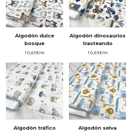
Algodón dulce
Algodón dinosaurios
bosque
trasteando
10,65
€
/m
10,65
€
/m
Algodón tráfico
Algodón selva