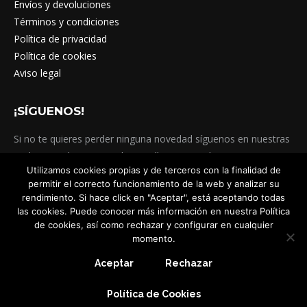
Envíos y devoluciones
Términos y condiciones
Política de privacidad
Política de cookies
Aviso legal
¡SÍGUENOS!
Si no te quieres perder ninguna novedad síguenos en nuestras
Redes Sociales. @totatelagranollers #totatela
Utilizamos cookies propias y de terceros con la finalidad de
#totatelagranollers
permitir el correcto funcionamiento de la web y analizar su
Encuéntranos en:
rendimiento. Si hace click en "Aceptar", está aceptando todas
Facebook
Instagram
Viber
las cookies. Puede conocer más información en nuestra Política
page
page
page
de cookies, así como rechazar y configurar en cualquier
momento.
opens
opens
opens
in
in
in
Aceptar
Rechazar
new
new
new
Totatela - 2020
Política de Cookies
window
window
window
Todos los derechos reservados.