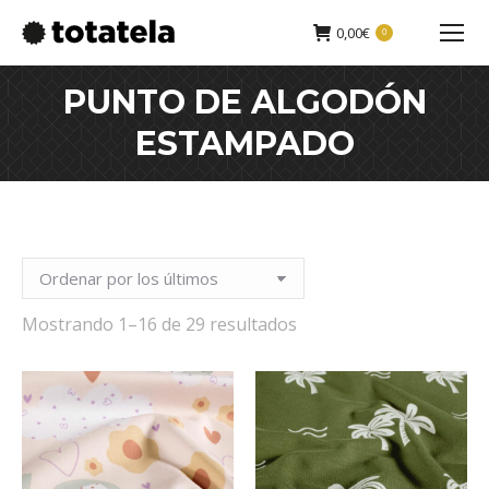
0,00
€
0
Buscar:
PUNTO DE ALGODÓN
ESTAMPADO
Sorted
Mostrando 1–16 de 29 resultados
by
latest