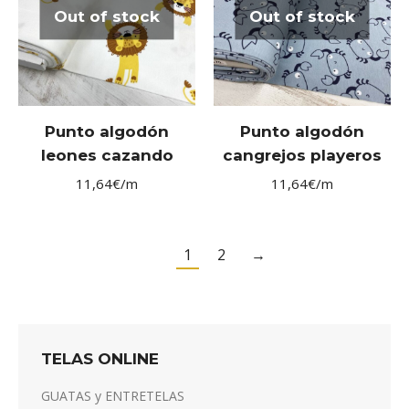
Out of stock
Out of stock
Punto algodón
Punto algodón
leones cazando
cangrejos playeros
11,64
€
/m
11,64
€
/m
1
2
→
TELAS ONLINE
GUATAS y ENTRETELAS