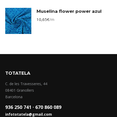
Muselina flower power azul
10,65
€
/m
TOTATELA
C. de les Travesseres, 44
08401 Granollers
Barcelona
936 250 741 ·
670 860 089
infototatela@gmail.com