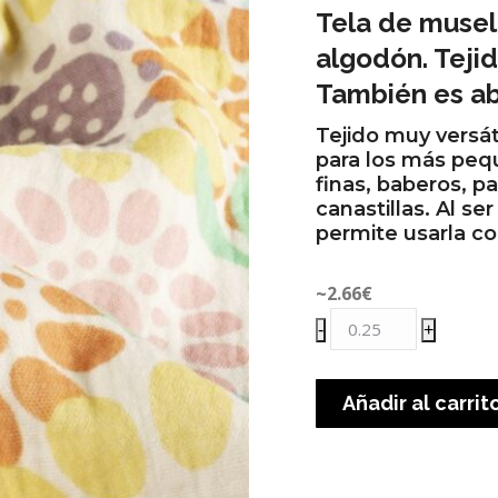
Tela de musel
algodón. Tejido
También es ab
Tejido muy versát
para los más peq
finas, baberos, p
canastillas. Al se
permite usarla c
~2.66
€
Muselina
-
+
flower
power
Añadir al carrit
cantidad