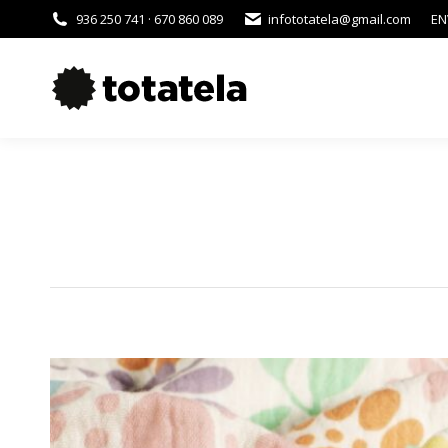
936 250 741 · 670 860 089
infototatela@gmail.com
EN