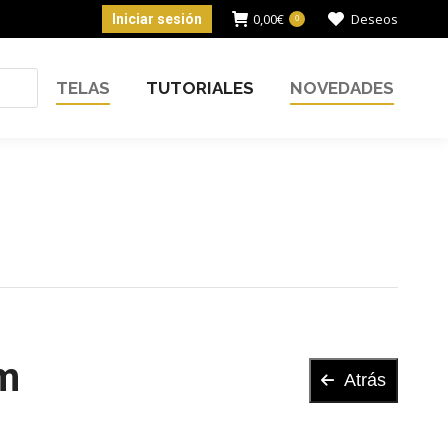
0,00
€
Deseos
Iniciar sesión
0
TELAS
TUTORIALES
NOVEDADES
Atrás