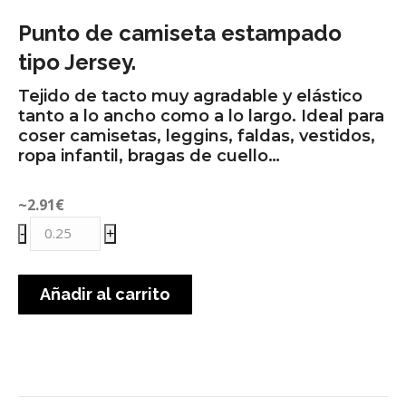
Punto de camiseta estampado
tipo Jersey.
Tejido de tacto muy agradable y elástico
tanto a lo ancho como a lo largo. Ideal para
coser camisetas, leggins, faldas, vestidos,
ropa infantil, bragas de cuello…
~2.91
€
Punto
-
+
algodón
palmeras
Añadir al carrito
verde
militar
cantidad