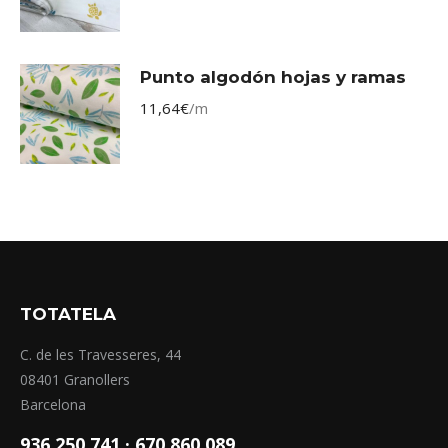
Punto algodón hojas y ramas
11,64
€
/m
TOTATELA
C. de les Travesseres, 44
08401 Granollers
Barcelona
936 250 741 ·
670 860 089