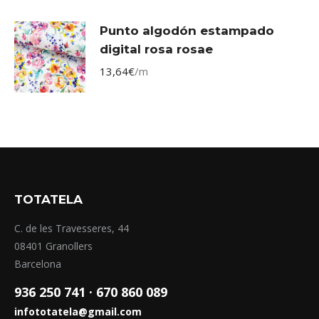
Punto algodón estampado
digital rosa rosae
13,64
€
/m
TOTATELA
C. de les Travesseres, 44
08401 Granollers
Barcelona
936 250 741 ·
670 860 089
infototatela@gmail.com