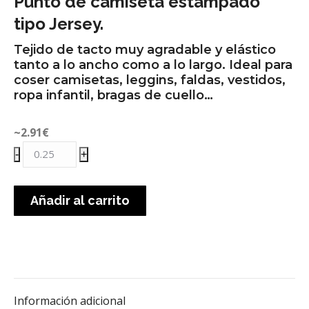
Punto de camiseta estampado
tipo Jersey.
Tejido de tacto muy agradable y elástico
tanto a lo ancho como a lo largo. Ideal para
coser camisetas, leggins, faldas, vestidos,
ropa infantil, bragas de cuello…
~2.91
€
Punto
-
+
algodón
pandas
Añadir al carrito
cantidad
Información adicional