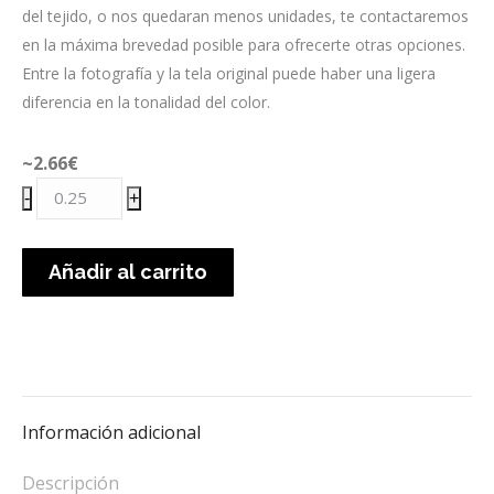
del tejido, o nos quedaran menos unidades, te contactaremos
en la máxima brevedad posible para ofrecerte otras opciones.
Entre la fotografía y la tela original puede haber una ligera
diferencia en la tonalidad del color.
~2.66
€
Muselina
-
+
selva
gris
Añadir al carrito
cantidad
Información adicional
Descripción