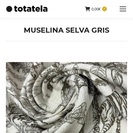
0,00
€
0
Buscar:
MUSELINA SELVA GRIS
Estás aquí: