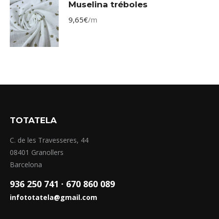
Muselina tréboles
9,65
€
/m
TOTATELA
C. de les Travesseres, 44
08401 Granollers
Barcelona
936 250 741 ·
670 860 089
infototatela@gmail.com